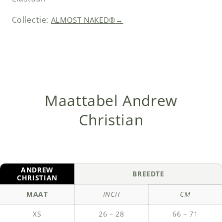
Collectie:
ALMOST NAKED®
→
Maattabel Andrew
Christian
ANDREW
BREEDTE
CHRISTIAN
MAAT
INCH
CM
XS
26 – 28
66 – 71