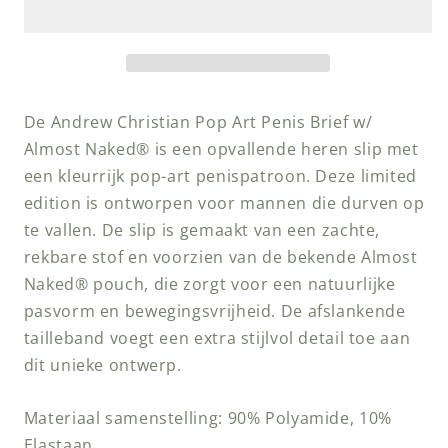
Art
Art
Penis
Penis
Brief
Brief
w/
w/
ALMOST
ALMOST
De Andrew Christian Pop Art Penis Brief w/
NAKED®
NAKED®
Almost Naked® is een opvallende heren slip met
een kleurrijk pop-art penispatroon. Deze limited
edition is ontworpen voor mannen die durven op
te vallen. De slip is gemaakt van een zachte,
rekbare stof en voorzien van de bekende Almost
Naked® pouch, die zorgt voor een natuurlijke
pasvorm en bewegingsvrijheid. De afslankende
tailleband voegt een extra stijlvol detail toe aan
dit unieke ontwerp.
Materiaal samenstelling: 90% Polyamide, 10%
Elastaan