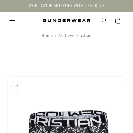
Meteen
WORLDWIDE SHIPPING WITH TRACKING
naar de
content
Winkelwagen
Home
Andrew Christian
a direct naar
roductinformatie