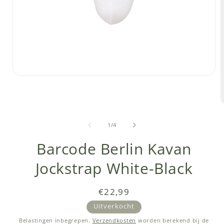
Media
1
openen
in
modaal
van
1
/
4
i
Barcode Berlin Kavan
Jockstrap White-Black
Normale
€22,99
prijs
Uitverkocht
Belastingen inbegrepen.
Verzendkosten
worden berekend bij de