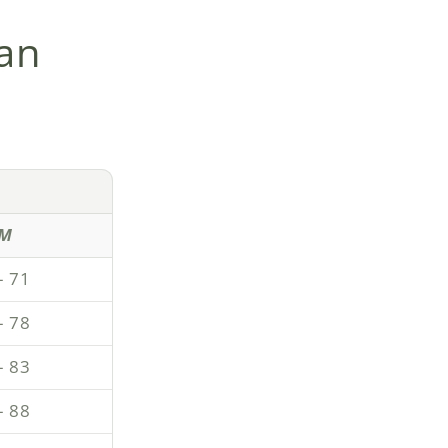
ian
M
– 71
– 78
– 83
– 88