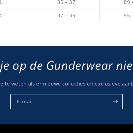
L
35 – 37
89 
XL
37 – 39
95 
je op de Gunderwear nieu
e te weten als er nieuwe collecties en exclusieve aanb
E‑mail