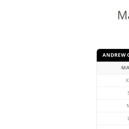
Ma
ANDREW C
MA
X