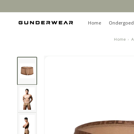
Meteen
naar de
content
Home
Ondergoed
Home
A
Ga direct naar
productinformatie