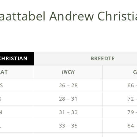
attabel Andrew Christ
HRISTIAN
BREEDTE
AT
INCH
C
S
26 – 28
66 
S
28 – 31
72 
M
31 – 33
79 
L
33 – 35
84 