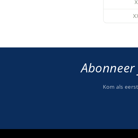
X
X
Abonneer 
Kom als eerst