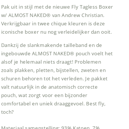
NAKED®
NAKED®
Pak uit in stijl met de nieuwe Fly Tagless Boxer
Tan
Tan
w/ ALMOST NAKED® van Andrew Christian.
Verkrijgbaar in twee chique kleuren is deze
iconische boxer nu nog verleidelijker dan ooit.
Dankzij de slankmakende tailleband en de
ingebouwde ALMOST NAKED® pouch voelt het
alsof je helemaal niets draagt! Problemen
zoals plakken, pletten, bijstellen, zweten en
schuren behoren tot het verleden. Je pakket
valt natuurlijk in de anatomisch correcte
pouch, wat zorgt voor een bijzonder
comfortabel en uniek draaggevoel. Best fly,
toch?
Materiaal samenstelling: 93% Katoen, 7%