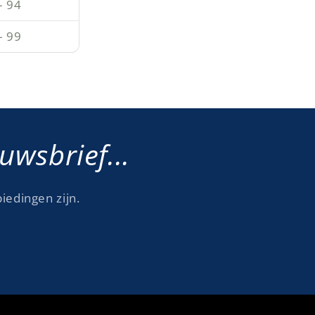
– 94
– 99
wsbrief...
iedingen zijn.