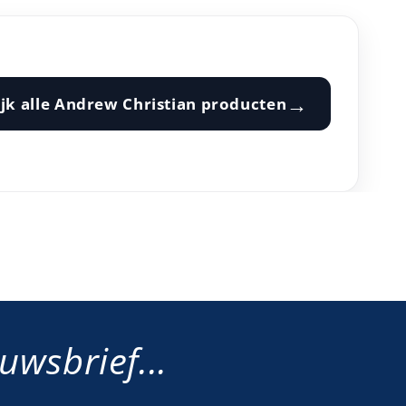
→
jk alle
Andrew Christian
producten
wsbrief...