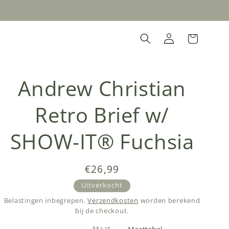
Inloggen
Winkelwagen
Andrew Christian
Retro Brief w/
SHOW-IT® Fuchsia
Normale
€26,99
prijs
Uitverkocht
Belastingen inbegrepen.
Verzendkosten
worden berekend
bij de checkout.
Maat