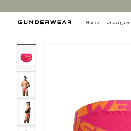
Meteen
naar de
content
Home
Ondergoed
Ga direct naar
productinformatie