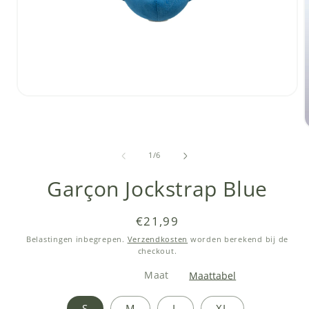
Media
1
openen
in
modaal
van
1
/
6
i
Garçon Jockstrap Blue
Normale
€21,99
prijs
Belastingen inbegrepen.
Verzendkosten
worden berekend bij de
checkout.
Maat
Maattabel
S
M
L
XL