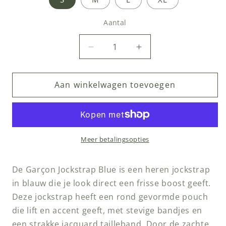
Aantal
Aantal
Aantal
Aantal
verlagen
verhogen
voor
voor
Aan winkelwagen toevoegen
Garçon
Garçon
Jockstrap
Jockstrap
Blue
Blue
Meer betalingsopties
De Garçon Jockstrap Blue is een heren jockstrap
in blauw die je look direct een frisse boost geeft.
Deze jockstrap heeft een rond gevormde pouch
die lift en accent geeft, met stevige bandjes en
een strakke jacquard tailleband. Door de zachte