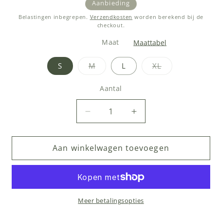
prijs
Aanbieding
Belastingen inbegrepen.
Verzendkosten
worden berekend bij de
checkout.
Maat
Maattabel
Variant
Variant
S
M
L
XL
uitverkocht
uitverkocht
of
of
niet
niet
Aantal
Aantal
beschikbaar
beschikbaar
Aantal
Aantal
verlagen
verhogen
voor
voor
Aan winkelwagen toevoegen
Garçon
Garçon
Thong
Thong
Neon
Neon
Yellow
Yellow
Meer betalingsopties