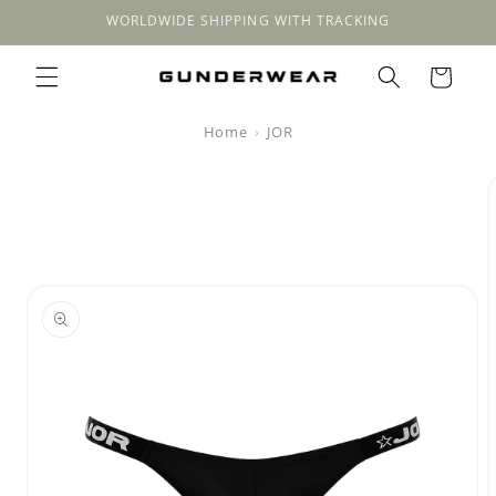
Meteen
WORLDWIDE SHIPPING WITH TRACKING
naar de
content
Winkelwagen
Home
JOR
a direct naar
roductinformatie