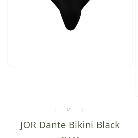
Media
1
openen
in
modaal
van
1
/
4
i
JOR Dante Bikini Black