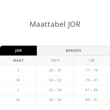
Maattabel JOR
JOR
BREEDTE
MAAT
INCH
CM
S
28 – 30
71 – 76
M
30 – 32
76 – 81
L
32 – 34
81 – 86
XL
34 – 36
86 – 91