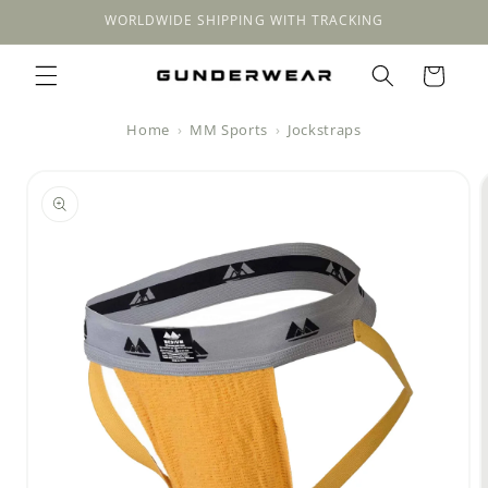
Meteen
WORLDWIDE SHIPPING WITH TRACKING
naar de
content
Winkelwagen
Home
MM Sports
Jockstraps
a direct naar
roductinformatie