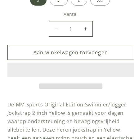
Aantal
Aantal
Aantal
Aantal
verlagen
verhogen
voor
voor
Aan winkelwagen toevoegen
MM
MM
Sports
Sports
Original
Original
Edition
Edition
Swimmer/Jogger
Swimmer/Jogger
Jockstrap
Jockstrap
2
2
inch
inch
De MM Sports Original Edition Swimmer/Jogger
Yellow
Yellow
Jockstrap 2 inch Yellow is gemaakt voor dagen
waarop ondersteuning en bewegingsvrijheid
allebei tellen. Deze heren jockstrap in Yellow
heeft een geweven nylon pouch en een elastische