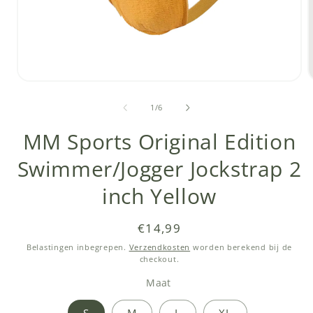
Media
1
openen
van
1
/
6
in
i
modaal
MM Sports Original Edition
Swimmer/Jogger Jockstrap 2
inch Yellow
Normale
€14,99
prijs
Belastingen inbegrepen.
Verzendkosten
worden berekend bij de
checkout.
Maat
S
M
L
XL